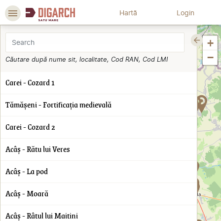
Hartă
Login
0
0
+
0
0
−
Căutare după nume sit, localitate, Cod RAN, Cod LMI
0
0
0
Carei - Cozard 1
0
0
Tămășeni - Fortificaţia medievală
0
0
0
Carei - Cozard 2
0
0
Acâș - Rătu lui Veres
0
0
0
Acâș - La pod
0
0
Acâș - Moară
0
0
0
Acâș - Râtul lui Maitini