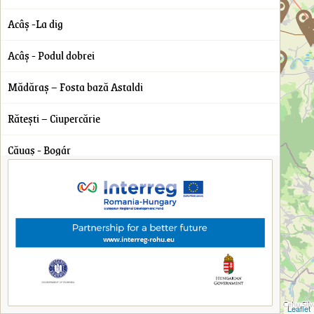
0
0
Acâș -La dig
0
0
0
Acâș - Podul dobrei
Mădăraş – Fosta bază Astaldi
Răteşti – Ciupercărie
Căuaş - Bogár
Ghenci – Tarcsa-halom
Ghenci – Lângă movilă
Ghenci - Lutărie
Ghenci – fosta Fermă CAP
Ghenci – Kati tag
Leaflet